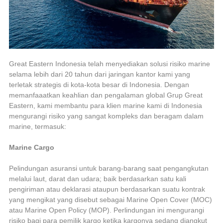
Great Eastern Indonesia telah menyediakan solusi risiko marine
selama lebih dari 20 tahun dari jaringan kantor kami yang
terletak strategis di kota-kota besar di Indonesia. Dengan
memanfaaatkan keahlian dan pengalaman global Grup Great
Eastern, kami membantu para klien marine kami di Indonesia
mengurangi risiko yang sangat kompleks dan beragam dalam
marine, termasuk:
Marine Cargo
Pelindungan asuransi untuk barang-barang saat pengangkutan
melalui laut, darat dan udara; baik berdasarkan satu kali
pengiriman atau deklarasi ataupun berdasarkan suatu kontrak
yang mengikat yang disebut sebagai Marine Open Cover (MOC)
atau Marine Open Policy (MOP). Perlindungan ini mengurangi
risiko bagi para pemilik kargo ketika kargonya sedang diangkut